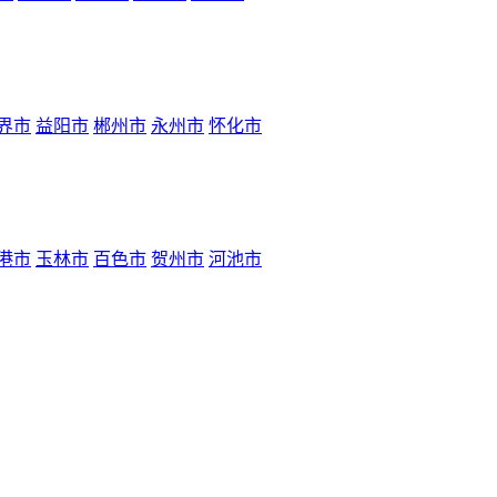
界市
益阳市
郴州市
永州市
怀化市
港市
玉林市
百色市
贺州市
河池市