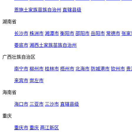
恩施土家族苗族自治州
直辖县级
湖南省
长沙市
株洲市
湘潭市
衡阳市
邵阳市
岳阳市
常德市
张家
娄底市
湘西土家族苗族自治州
广西壮族自治区
南宁市
柳州市
桂林市
梧州市
北海市
防城港市
钦州市
贵
来宾市
崇左市
海南省
海口市
三亚市
三沙市
直辖县级
重庆
重庆市
重庆
两江新区