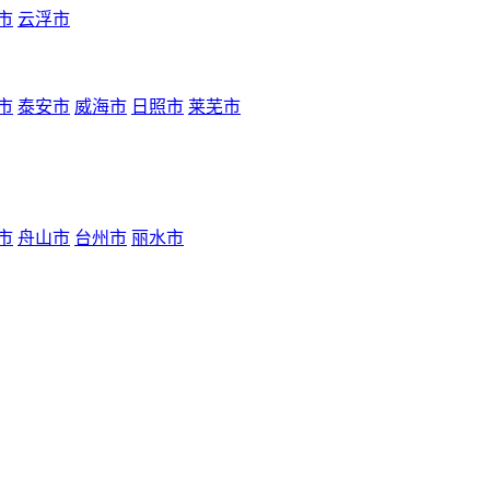
市
云浮市
市
泰安市
威海市
日照市
莱芜市
市
舟山市
台州市
丽水市