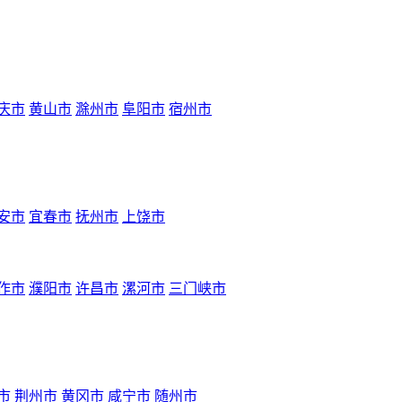
庆市
黄山市
滁州市
阜阳市
宿州市
安市
宜春市
抚州市
上饶市
作市
濮阳市
许昌市
漯河市
三门峡市
市
荆州市
黄冈市
咸宁市
随州市