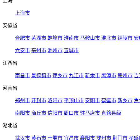
上海
上海市
安徽省
合肥市
芜湖市
蚌埠市
淮南市
马鞍山市
淮北市
铜陵市
安
六安市
亳州市
池州市
宣城市
江西省
南昌市
景德镇市
萍乡市
九江市
新余市
鹰潭市
赣州市
吉
河南省
郑州市
开封市
洛阳市
平顶山市
安阳市
鹤壁市
新乡市
焦
南阳市
商丘市
信阳市
周口市
驻马店市
直辖县级
湖北省
武汉市
黄石市
十堰市
宜昌市
襄阳市
鄂州市
荆门市
孝感