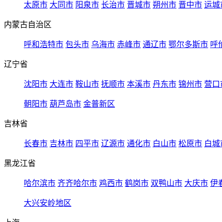
太原市
大同市
阳泉市
长治市
晋城市
朔州市
晋中市
运城
内蒙古自治区
呼和浩特市
包头市
乌海市
赤峰市
通辽市
鄂尔多斯市
呼
辽宁省
沈阳市
大连市
鞍山市
抚顺市
本溪市
丹东市
锦州市
营口
朝阳市
葫芦岛市
金普新区
吉林省
长春市
吉林市
四平市
辽源市
通化市
白山市
松原市
白城
黑龙江省
哈尔滨市
齐齐哈尔市
鸡西市
鹤岗市
双鸭山市
大庆市
伊
大兴安岭地区