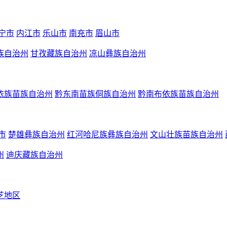
宁市
内江市
乐山市
南充市
眉山市
族自治州
甘孜藏族自治州
凉山彝族自治州
依族苗族自治州
黔东南苗族侗族自治州
黔南布依族苗族自治州
市
楚雄彝族自治州
红河哈尼族彝族自治州
文山壮族苗族自治州
州
迪庆藏族自治州
芝地区