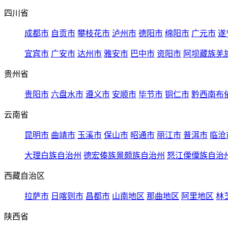
四川省
成都市
自贡市
攀枝花市
泸州市
德阳市
绵阳市
广元市
遂
宜宾市
广安市
达州市
雅安市
巴中市
资阳市
阿坝藏族羌
贵州省
贵阳市
六盘水市
遵义市
安顺市
毕节市
铜仁市
黔西南布
云南省
昆明市
曲靖市
玉溪市
保山市
昭通市
丽江市
普洱市
临沧
大理白族自治州
德宏傣族景颇族自治州
怒江傈僳族自治
西藏自治区
拉萨市
日喀则市
昌都市
山南地区
那曲地区
阿里地区
林
陕西省