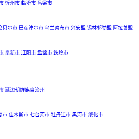
市
忻州市
临汾市
吕梁市
伦贝尔市
巴彦淖尔市
乌兰察布市
兴安盟
锡林郭勒盟
阿拉善盟
市
阜新市
辽阳市
盘锦市
铁岭市
市
延边朝鲜族自治州
春市
佳木斯市
七台河市
牡丹江市
黑河市
绥化市