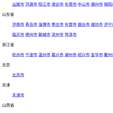
汕尾市
河源市
阳江市
清远市
东莞市
中山市
潮州市
揭阳
山东省
济南市
青岛市
淄博市
枣庄市
东营市
烟台市
潍坊市
济宁
临沂市
德州市
聊城市
滨州市
菏泽市
浙江省
杭州市
宁波市
温州市
嘉兴市
湖州市
绍兴市
金华市
衢州
北京
北京市
天津
天津市
山西省