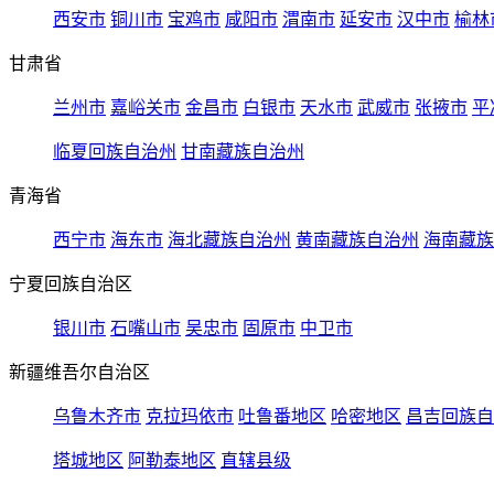
西安市
铜川市
宝鸡市
咸阳市
渭南市
延安市
汉中市
榆林
甘肃省
兰州市
嘉峪关市
金昌市
白银市
天水市
武威市
张掖市
平
临夏回族自治州
甘南藏族自治州
青海省
西宁市
海东市
海北藏族自治州
黄南藏族自治州
海南藏族
宁夏回族自治区
银川市
石嘴山市
吴忠市
固原市
中卫市
新疆维吾尔自治区
乌鲁木齐市
克拉玛依市
吐鲁番地区
哈密地区
昌吉回族自
塔城地区
阿勒泰地区
直辖县级