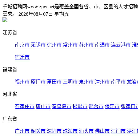
千城招聘网www.zpw.net是覆盖全国各省、市、区县的
需求。 2026年08月07日 星期五
江苏省
南京市
无锡市
徐州市
常州市
苏州市
南通市
连云港市
淮
宿迁市
福建省
福州市
厦门市
莆田市
三明市
泉州市
漳州市
南平市
龙岩
河北省
石家庄市
唐山市
秦皇岛市
邯郸市
邢台市
保定市
张家口
广东省
广州市
韶关市
深圳市
珠海市
汕头市
佛山市
江门市
湛江