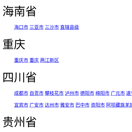
海南省
海口市
三亚市
三沙市
直辖县级
重庆
重庆市
重庆
两江新区
四川省
成都市
自贡市
攀枝花市
泸州市
德阳市
绵阳市
广元市
遂
宜宾市
广安市
达州市
雅安市
巴中市
资阳市
阿坝藏族羌
贵州省