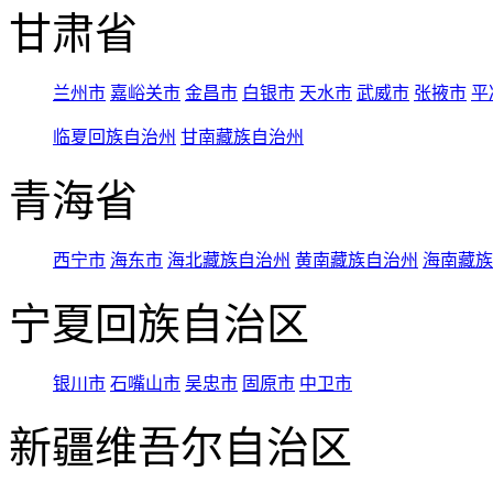
甘肃省
兰州市
嘉峪关市
金昌市
白银市
天水市
武威市
张掖市
平
临夏回族自治州
甘南藏族自治州
青海省
西宁市
海东市
海北藏族自治州
黄南藏族自治州
海南藏族
宁夏回族自治区
银川市
石嘴山市
吴忠市
固原市
中卫市
新疆维吾尔自治区