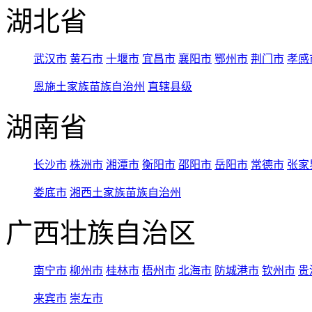
湖北省
武汉市
黄石市
十堰市
宜昌市
襄阳市
鄂州市
荆门市
孝感
恩施土家族苗族自治州
直辖县级
湖南省
长沙市
株洲市
湘潭市
衡阳市
邵阳市
岳阳市
常德市
张家
娄底市
湘西土家族苗族自治州
广西壮族自治区
南宁市
柳州市
桂林市
梧州市
北海市
防城港市
钦州市
贵
来宾市
崇左市