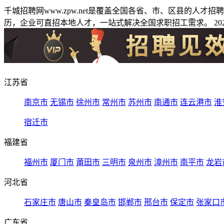
千城招聘网www.zpw.net是覆盖全国各省、市、区县的人
历，企业可直招本地人才，一站式解决全国求职招工需求。 2026
江苏省
南京市
无锡市
徐州市
常州市
苏州市
南通市
连云港市
淮
宿迁市
福建省
福州市
厦门市
莆田市
三明市
泉州市
漳州市
南平市
龙岩
河北省
石家庄市
唐山市
秦皇岛市
邯郸市
邢台市
保定市
张家口
广东省