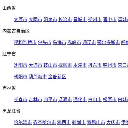
山西省
太原市
大同市
阳泉市
长治市
晋城市
朔州市
晋中市
运城
内蒙古自治区
呼和浩特市
包头市
乌海市
赤峰市
通辽市
鄂尔多斯市
呼
辽宁省
沈阳市
大连市
鞍山市
抚顺市
本溪市
丹东市
锦州市
营口
朝阳市
葫芦岛市
金普新区
吉林省
长春市
吉林市
四平市
辽源市
通化市
白山市
松原市
白城
黑龙江省
哈尔滨市
齐齐哈尔市
鸡西市
鹤岗市
双鸭山市
大庆市
伊