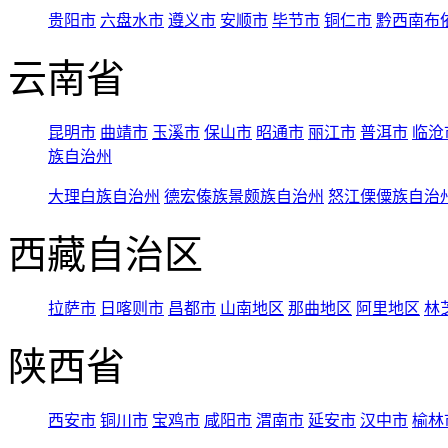
贵阳市
六盘水市
遵义市
安顺市
毕节市
铜仁市
黔西南布
云南省
昆明市
曲靖市
玉溪市
保山市
昭通市
丽江市
普洱市
临沧
族自治州
大理白族自治州
德宏傣族景颇族自治州
怒江傈僳族自治
西藏自治区
拉萨市
日喀则市
昌都市
山南地区
那曲地区
阿里地区
林
陕西省
西安市
铜川市
宝鸡市
咸阳市
渭南市
延安市
汉中市
榆林