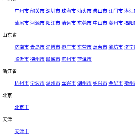
广州市
韶关市
深圳市
珠海市
汕头市
佛山市
江门市
湛江
汕尾市
河源市
阳江市
清远市
东莞市
中山市
潮州市
揭阳
山东省
济南市
青岛市
淄博市
枣庄市
东营市
烟台市
潍坊市
济宁
临沂市
德州市
聊城市
滨州市
菏泽市
浙江省
杭州市
宁波市
温州市
嘉兴市
湖州市
绍兴市
金华市
衢州
北京
北京市
天津
天津市