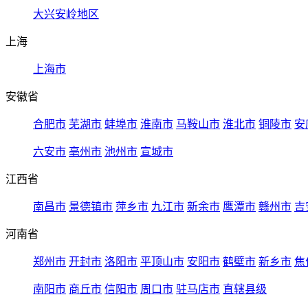
大兴安岭地区
上海
上海市
安徽省
合肥市
芜湖市
蚌埠市
淮南市
马鞍山市
淮北市
铜陵市
安
六安市
亳州市
池州市
宣城市
江西省
南昌市
景德镇市
萍乡市
九江市
新余市
鹰潭市
赣州市
吉
河南省
郑州市
开封市
洛阳市
平顶山市
安阳市
鹤壁市
新乡市
焦
南阳市
商丘市
信阳市
周口市
驻马店市
直辖县级