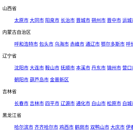
山西省
太原市
大同市
阳泉市
长治市
晋城市
朔州市
晋中市
运城
内蒙古自治区
呼和浩特市
包头市
乌海市
赤峰市
通辽市
鄂尔多斯市
呼
辽宁省
沈阳市
大连市
鞍山市
抚顺市
本溪市
丹东市
锦州市
营口
朝阳市
葫芦岛市
金普新区
吉林省
长春市
吉林市
四平市
辽源市
通化市
白山市
松原市
白城
黑龙江省
哈尔滨市
齐齐哈尔市
鸡西市
鹤岗市
双鸭山市
大庆市
伊