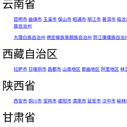
云南省
昆明市
曲靖市
玉溪市
保山市
昭通市
丽江市
普洱市
临沧
族自治州
大理白族自治州
德宏傣族景颇族自治州
怒江傈僳族自治
西藏自治区
拉萨市
日喀则市
昌都市
山南地区
那曲地区
阿里地区
林
陕西省
西安市
铜川市
宝鸡市
咸阳市
渭南市
延安市
汉中市
榆林
甘肃省