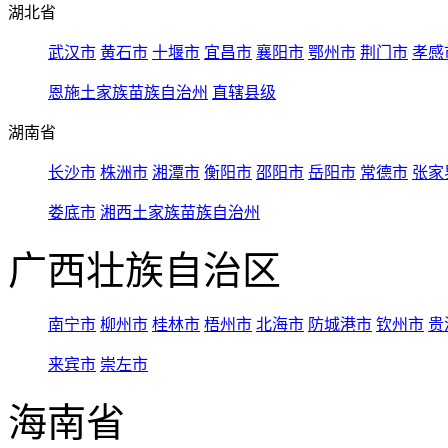
湖北省
武汉市
黄石市
十堰市
宜昌市
襄阳市
鄂州市
荆门市
孝感
恩施土家族苗族自治州
直辖县级
湖南省
长沙市
株洲市
湘潭市
衡阳市
邵阳市
岳阳市
常德市
张家
娄底市
湘西土家族苗族自治州
广西壮族自治区
南宁市
柳州市
桂林市
梧州市
北海市
防城港市
钦州市
贵
来宾市
崇左市
海南省