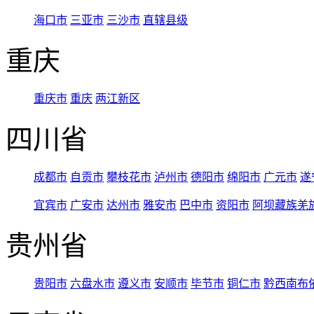
海口市
三亚市
三沙市
直辖县级
重庆
重庆市
重庆
两江新区
四川省
成都市
自贡市
攀枝花市
泸州市
德阳市
绵阳市
广元市
遂
宜宾市
广安市
达州市
雅安市
巴中市
资阳市
阿坝藏族羌
贵州省
贵阳市
六盘水市
遵义市
安顺市
毕节市
铜仁市
黔西南布