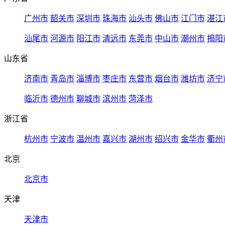
广州市
韶关市
深圳市
珠海市
汕头市
佛山市
江门市
湛江
汕尾市
河源市
阳江市
清远市
东莞市
中山市
潮州市
揭阳
山东省
济南市
青岛市
淄博市
枣庄市
东营市
烟台市
潍坊市
济宁
临沂市
德州市
聊城市
滨州市
菏泽市
浙江省
杭州市
宁波市
温州市
嘉兴市
湖州市
绍兴市
金华市
衢州
北京
北京市
天津
天津市