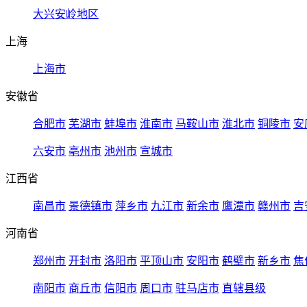
大兴安岭地区
上海
上海市
安徽省
合肥市
芜湖市
蚌埠市
淮南市
马鞍山市
淮北市
铜陵市
安
六安市
亳州市
池州市
宣城市
江西省
南昌市
景德镇市
萍乡市
九江市
新余市
鹰潭市
赣州市
吉
河南省
郑州市
开封市
洛阳市
平顶山市
安阳市
鹤壁市
新乡市
焦
南阳市
商丘市
信阳市
周口市
驻马店市
直辖县级