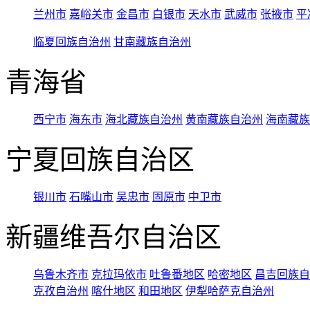
兰州市
嘉峪关市
金昌市
白银市
天水市
武威市
张掖市
平
临夏回族自治州
甘南藏族自治州
青海省
西宁市
海东市
海北藏族自治州
黄南藏族自治州
海南藏族
宁夏回族自治区
银川市
石嘴山市
吴忠市
固原市
中卫市
新疆维吾尔自治区
乌鲁木齐市
克拉玛依市
吐鲁番地区
哈密地区
昌吉回族自
克孜自治州
喀什地区
和田地区
伊犁哈萨克自治州