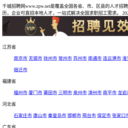
千城招聘网www.zpw.net是覆盖全国各省、市、区县的人
历，企业可直招本地人才，一站式解决全国求职招工需求。 2026
江苏省
南京市
无锡市
徐州市
常州市
苏州市
南通市
连云港市
淮
宿迁市
福建省
福州市
厦门市
莆田市
三明市
泉州市
漳州市
南平市
龙岩
河北省
石家庄市
唐山市
秦皇岛市
邯郸市
邢台市
保定市
张家口
广东省