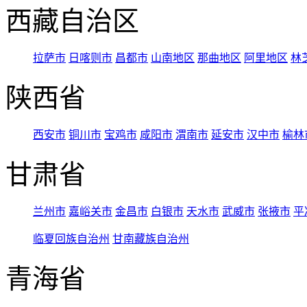
西藏自治区
拉萨市
日喀则市
昌都市
山南地区
那曲地区
阿里地区
林
陕西省
西安市
铜川市
宝鸡市
咸阳市
渭南市
延安市
汉中市
榆林
甘肃省
兰州市
嘉峪关市
金昌市
白银市
天水市
武威市
张掖市
平
临夏回族自治州
甘南藏族自治州
青海省