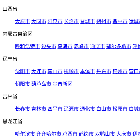
山西省
太原市
大同市
阳泉市
长治市
晋城市
朔州市
晋中市
运城
内蒙古自治区
呼和浩特市
包头市
乌海市
赤峰市
通辽市
鄂尔多斯市
呼
辽宁省
沈阳市
大连市
鞍山市
抚顺市
本溪市
丹东市
锦州市
营口
朝阳市
葫芦岛市
金普新区
吉林省
长春市
吉林市
四平市
辽源市
通化市
白山市
松原市
白城
黑龙江省
哈尔滨市
齐齐哈尔市
鸡西市
鹤岗市
双鸭山市
大庆市
伊