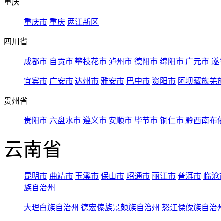
重庆
重庆市
重庆
两江新区
四川省
成都市
自贡市
攀枝花市
泸州市
德阳市
绵阳市
广元市
遂
宜宾市
广安市
达州市
雅安市
巴中市
资阳市
阿坝藏族羌
贵州省
贵阳市
六盘水市
遵义市
安顺市
毕节市
铜仁市
黔西南布
云南省
昆明市
曲靖市
玉溪市
保山市
昭通市
丽江市
普洱市
临沧
族自治州
大理白族自治州
德宏傣族景颇族自治州
怒江傈僳族自治