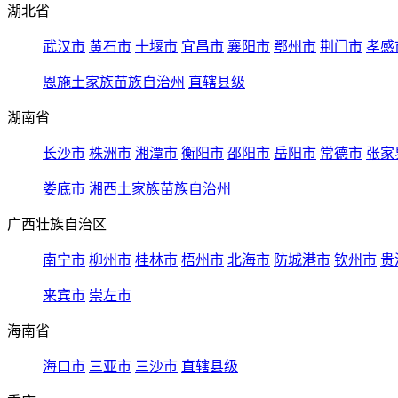
湖北省
武汉市
黄石市
十堰市
宜昌市
襄阳市
鄂州市
荆门市
孝感
恩施土家族苗族自治州
直辖县级
湖南省
长沙市
株洲市
湘潭市
衡阳市
邵阳市
岳阳市
常德市
张家
娄底市
湘西土家族苗族自治州
广西壮族自治区
南宁市
柳州市
桂林市
梧州市
北海市
防城港市
钦州市
贵
来宾市
崇左市
海南省
海口市
三亚市
三沙市
直辖县级