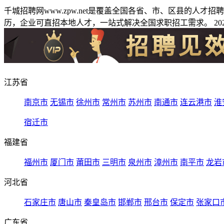
千城招聘网www.zpw.net是覆盖全国各省、市、区县的人
历，企业可直招本地人才，一站式解决全国求职招工需求。 2026
江苏省
南京市
无锡市
徐州市
常州市
苏州市
南通市
连云港市
淮
宿迁市
福建省
福州市
厦门市
莆田市
三明市
泉州市
漳州市
南平市
龙岩
河北省
石家庄市
唐山市
秦皇岛市
邯郸市
邢台市
保定市
张家口
广东省