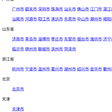
广州市
韶关市
深圳市
珠海市
汕头市
佛山市
江门市
湛江
汕尾市
河源市
阳江市
清远市
东莞市
中山市
潮州市
揭阳
山东省
济南市
青岛市
淄博市
枣庄市
东营市
烟台市
潍坊市
济宁
临沂市
德州市
聊城市
滨州市
菏泽市
浙江省
杭州市
宁波市
温州市
嘉兴市
湖州市
绍兴市
金华市
衢州
北京
北京市
天津
天津市