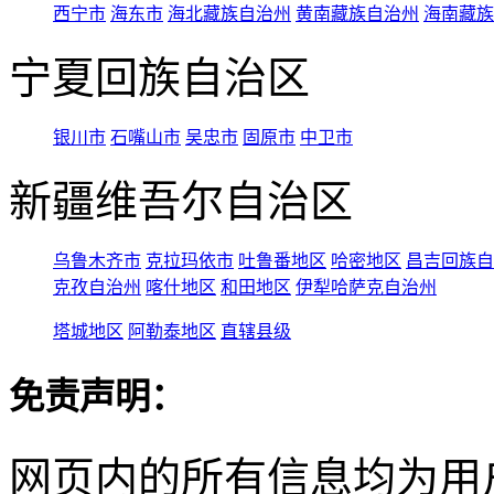
西宁市
海东市
海北藏族自治州
黄南藏族自治州
海南藏族
宁夏回族自治区
银川市
石嘴山市
吴忠市
固原市
中卫市
新疆维吾尔自治区
乌鲁木齐市
克拉玛依市
吐鲁番地区
哈密地区
昌吉回族自
克孜自治州
喀什地区
和田地区
伊犁哈萨克自治州
塔城地区
阿勒泰地区
直辖县级
免责声明：
网页内的所有信息均为用