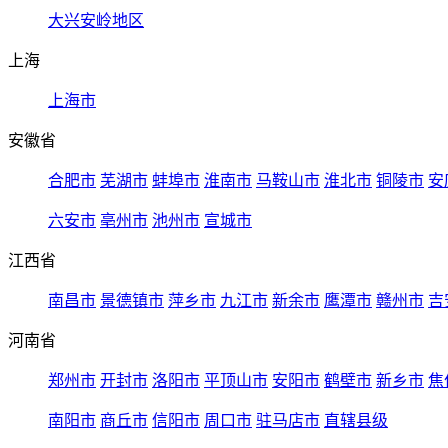
大兴安岭地区
上海
上海市
安徽省
合肥市
芜湖市
蚌埠市
淮南市
马鞍山市
淮北市
铜陵市
安
六安市
亳州市
池州市
宣城市
江西省
南昌市
景德镇市
萍乡市
九江市
新余市
鹰潭市
赣州市
吉
河南省
郑州市
开封市
洛阳市
平顶山市
安阳市
鹤壁市
新乡市
焦
南阳市
商丘市
信阳市
周口市
驻马店市
直辖县级